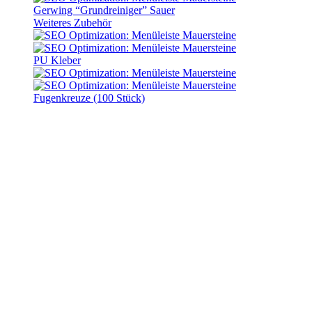
Gerwing “Grundreiniger” Sauer
Weiteres Zubehör
PU Kleber
Fugenkreuze (100 Stück)
Pflastersteine “Holdorfer
Antik” Muschelkalk
Art. Nr.:
14400066
Lieferzeit:
10 - 14 Werktage
Pflastersteine “Holdorfer