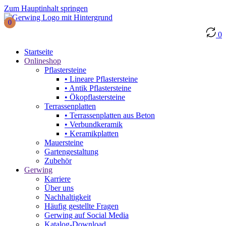
Zum Hauptinhalt springen
0
0
Startseite
Onlineshop
Pflastersteine
• Lineare Pflastersteine
• Antik Pflastersteine
• Ökopflastersteine
Terrassenplatten
• Terrassenplatten aus Beton
• Verbundkeramik
• Keramikplatten
Mauersteine
Gartengestaltung
Zubehör
Gerwing
Karriere
Über uns
Nachhaltigkeit
Häufig gestellte Fragen
Gerwing auf Social Media
Katalog-Download