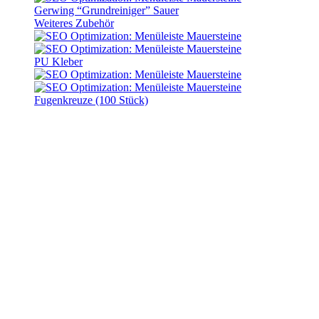
Gerwing “Grundreiniger” Sauer
Weiteres Zubehör
PU Kleber
Fugenkreuze (100 Stück)
»GerloBlock« Mauersteine
»GerloBlock« Mauersteine
Start
Mauersteine
»GerloBlock« Mauersteine
Produktfilter anzeigen
Einsatzbereich