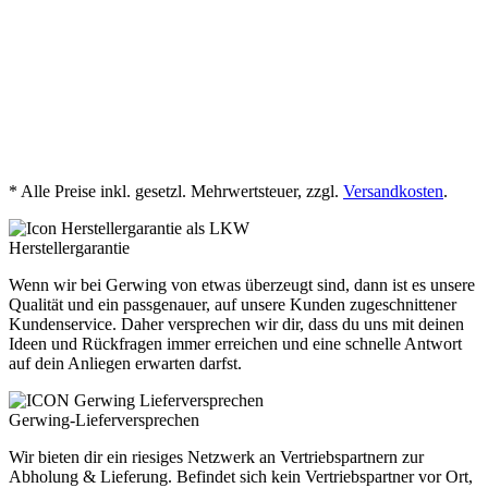
Voraussetzungen mal andere sein, ist auch das kein Problem.
Lass uns hierzu aber im Vorfeld zu deiner Bestellung, spätestens
aber vor Anlieferung abstimmen, sodass es später zu einem
reibungslosen Ablauf bei der Lieferung deiner GerloBlock
Mauersteine kommt.
Tipp:
Für die Abstimmung am Liefertag sollte
uns von dir eine Telefonnummer vorliegen, welche tagsüber
erreichbar ist.
Hier
unser Video zur Anlieferung.
* Alle Preise inkl. gesetzl. Mehrwertsteuer, zzgl.
Versandkosten
.
Herstellergarantie
Wenn wir bei Gerwing von etwas überzeugt sind, dann ist es unsere
Qualität und ein passgenauer, auf unsere Kunden zugeschnittener
Kundenservice. Daher versprechen wir dir, dass du uns mit deinen
Ideen und Rückfragen immer erreichen und eine schnelle Antwort
auf dein Anliegen erwarten darfst.
Gerwing-Lieferversprechen
Wir bieten dir ein riesiges Netzwerk an Vertriebspartnern zur
Abholung & Lieferung. Befindet sich kein Vertriebspartner vor Ort,