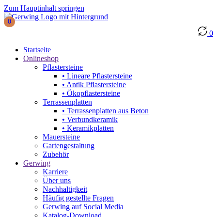
Zum Hauptinhalt springen
0
0
Startseite
Onlineshop
Pflastersteine
• Lineare Pflastersteine
• Antik Pflastersteine
• Ökopflastersteine
Terrassenplatten
• Terrassenplatten aus Beton
• Verbundkeramik
• Keramikplatten
Mauersteine
Gartengestaltung
Zubehör
Gerwing
Karriere
Über uns
Nachhaltigkeit
Häufig gestellte Fragen
Gerwing auf Social Media
Katalog-Download