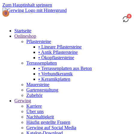
Zum Hauptinhalt springen
0
0
Startseite
Onlineshop
Pflastersteine
• Lineare Pflastersteine
• Antik Pflastersteine
• Ökopflastersteine
Terrassenplatten
• Terrassenplatten aus Beton
• Verbundkeramik
• Keramikplatten
Mauersteine
Gartengestaltung
Zubehör
Gerwing
Karriere
Über uns
Nachhaltigkeit
Häufig gestellte Fragen
Gerwing auf Social Media
Katalog-Download