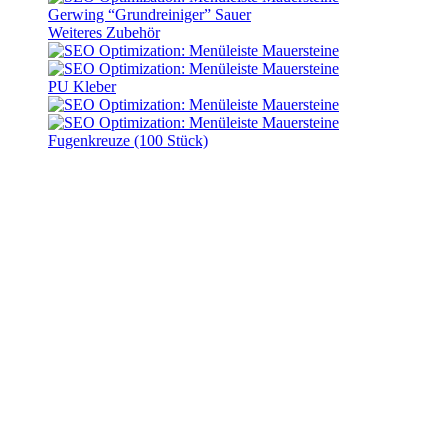
Gerwing “Grundreiniger” Sauer
Weiteres Zubehör
PU Kleber
Fugenkreuze (100 Stück)
Start
Produkte
Produktvergleich
Ihr Produkt­vergleich:
Sie haben Ihrer Vergleichsliste noch keine Produkte hinzugefügt.
zurück zum Shop
Link zu dieser Vergleichsliste teilen