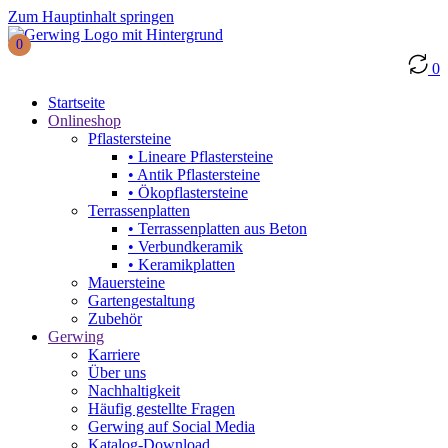
Zum Hauptinhalt springen
0
0
Startseite
Onlineshop
Pflastersteine
• Lineare Pflastersteine
• Antik Pflastersteine
• Ökopflastersteine
Terrassenplatten
• Terrassenplatten aus Beton
• Verbundkeramik
• Keramikplatten
Mauersteine
Gartengestaltung
Zubehör
Gerwing
Karriere
Über uns
Nachhaltigkeit
Häufig gestellte Fragen
Gerwing auf Social Media
Katalog-Download