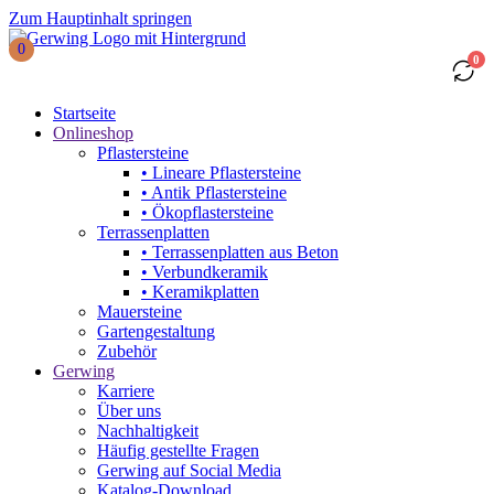
Zum Hauptinhalt springen
0
0
Startseite
Onlineshop
Pflastersteine
• Lineare Pflastersteine
• Antik Pflastersteine
• Ökopflastersteine
Terrassenplatten
• Terrassenplatten aus Beton
• Verbundkeramik
• Keramikplatten
Mauersteine
Gartengestaltung
Zubehör
Gerwing
Karriere
Über uns
Nachhaltigkeit
Häufig gestellte Fragen
Gerwing auf Social Media
Katalog-Download