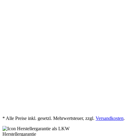
ab
6,95
€
mehr Details
Pflastersteine
Senolo Antik
Beige-Hell
ab 45,95 € * / m²
mehr Details
1
2
3
4
…
9
* Alle Preise inkl. gesetzl. Mehrwertsteuer, zzgl.
Versandkosten
.
Herstellergarantie