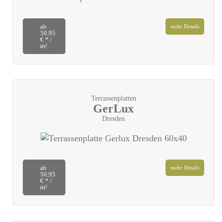
ab
mehr Details
50,95
€ * /
m²
Terrassenplatten
GerLux
Dresden
ab
mehr Details
50,95
€ * /
m²