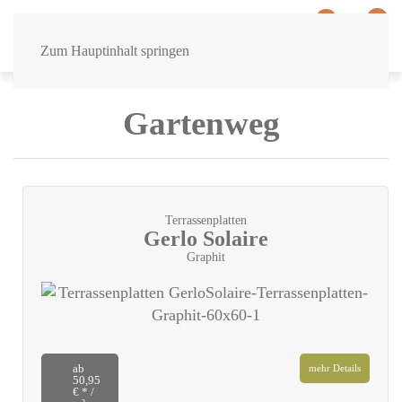
0
0
Zum Hauptinhalt springen
Gartenweg
Terrassenplatten
Gerlo Solaire
Graphit
ab
mehr Details
50,95
€ * /