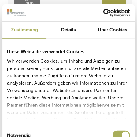
20,95
€ * /
m²
Zustimmung
Details
Über Cookies
Terrassenplatten
GerLux
Diese Webseite verwendet Cookies
München
Wir verwenden Cookies, um Inhalte und Anzeigen zu
personalisieren, Funktionen für soziale Medien anbieten
zu können und die Zugriffe auf unsere Website zu
analysieren. Außerdem geben wir Informationen zu Ihrer
Verwendung unserer Website an unsere Partner für
ab
mehr Details
soziale Medien, Werbung und Analysen weiter. Unsere
50,95
€ * /
Partner führen diese Informationen möglicherweise mit
m²
weiteren Daten zusammen, die Sie ihnen bereitgestellt
haben oder die sie im Rahmen Ihrer Nutzung der Dienste
gesammelt haben.
Einwilligungsauswahl
Notwendig