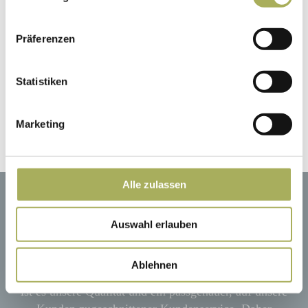
1
…
6
7
8
9
Präferenzen
Statistiken
* Alle Preise inkl. gesetzl. Mehrwertsteuer, zzgl.
Marketing
Versandkosten
.
Alle zulassen
Auswahl erlauben
Herstellergarantie
Ablehnen
Wenn wir bei Gerwing von etwas überzeugt sind, dann
ist es unsere Qualität und ein passgenauer, auf unsere