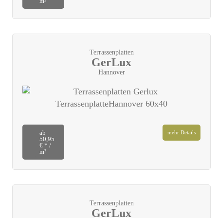
m²
Terrassenplatten
GerLux
Hannover
ab
mehr Details
50,95
€ * /
m²
Terrassenplatten
GerLux