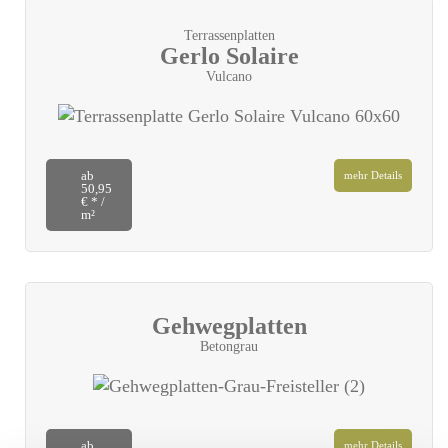
Terrassenplatten
Gerlo Solaire
Vulcano
ab
mehr Details
50,95
€ * /
m²
Gehwegplatten
Betongrau
ab
mehr Details