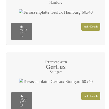
Hamburg
ab
mehr Details
50,95
€ * /
m²
Terrassenplatten
GerLux
Stuttgart
ab
mehr Details
50,95
€ * /
m²