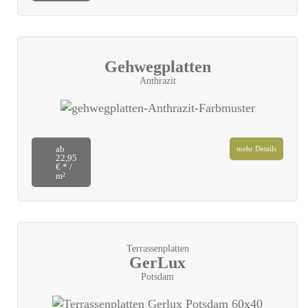
Gehwegplatten
Anthrazit
ab
mehr Details
22,95
€ * /
m²
Terrassenplatten
GerLux
Potsdam