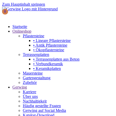
Zum Hauptinhalt springen
0
Startseite
Onlineshop
Pflastersteine
• Lineare Pflastersteine
• Antik Pflastersteine
• Ökopflastersteine
Terrassenplatten
• Terrassenplatten aus Beton
• Verbundkeramik
• Keramikplatten
Mauersteine
Gartengestaltung
Zubehör
Gerwing
Karriere
Über uns
Nachhaltigkeit
Häufig gestellte Fragen
Gerwing auf Social Media
Katalog-Download