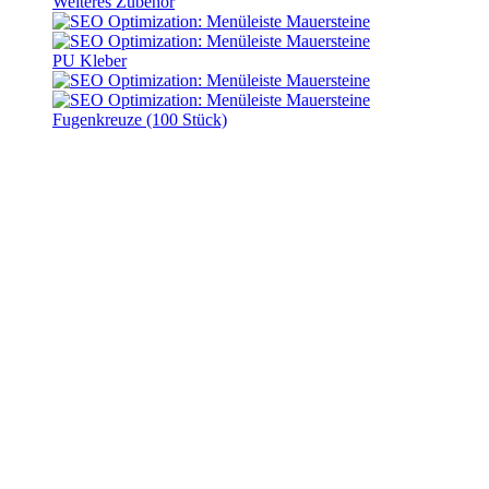
Weiteres Zubehör
PU Kleber
Fugenkreuze (100 Stück)
Terrassenplatten “Gerlo
Deluxe XL” Marseille
Lieferzeit:
10 - 14 Werktage
Terrassenplatten “Gerlo
Deluxe XL” Marseille