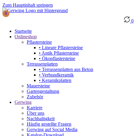
Zum Hauptinhalt springen
0
0
Startseite
Onlineshop
Pflastersteine
• Lineare Pflastersteine
• Antik Pflastersteine
• Ökopflastersteine
Terrassenplatten
• Terrassenplatten aus Beton
• Verbundkeramik
• Keramikplatten
Mauersteine
Gartengestaltung
Zubehör
Gerwing
Karriere
Über uns
Nachhaltigkeit
Häufig gestellte Fragen
Gerwing auf Social Media
Katalog-Download