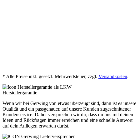
GW265110 GW265110 HOT89879
Grundreiniger Beton- und
Keramikplatten sauer D-de V1,06 2026-
01-19
jetzt herunterladen
* Alle Preise inkl. gesetzl. Mehrwertsteuer, zzgl.
Versandkosten
.
Herstellergarantie
Wenn wir bei Gerwing von etwas überzeugt sind, dann ist es unsere
Qualität und ein passgenauer, auf unsere Kunden zugeschnittener
Kundenservice. Daher versprechen wir dir, dass du uns mit deinen
Ideen und Rückfragen immer erreichen und eine schnelle Antwort
auf dein Anliegen erwarten darfst.