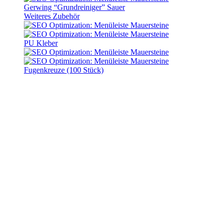
Gerwing “Grundreiniger” Sauer
Weiteres Zubehör
PU Kleber
Fugenkreuze (100 Stück)
Gerwing “Grundreiniger”
Sauer
Art. Nr.:
10700148
Lieferzeit:
3-5 Werktage (Postversand)
Gerwing “Grundreiniger”
Sauer