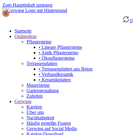
Zum Hauptinhalt springen
0
0
Startseite
Onlineshop
Pflastersteine
• Lineare Pflastersteine
• Antik Pflastersteine
• Ökopflastersteine
Terrassenplatten
• Terrassenplatten aus Beton
• Verbundkeramik
• Keramikplatten
Mauersteine
Gartengestaltung
Zubehör
Gerwing
Karriere
Über uns
Nachhaltigkeit
Häufig gestellte Fragen
Gerwing auf Social Media
Katalog-Download