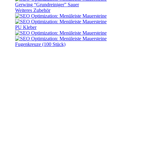
Gerwing “Grundreiniger” Sauer
Weiteres Zubehör
PU Kleber
Fugenkreuze (100 Stück)
Verbundplatten “Concreto”
Schiefer Greige
Lieferzeit:
10 - 14 Werktage