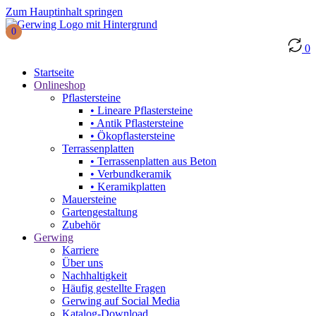
Zum Hauptinhalt springen
0
0
Startseite
Onlineshop
Pflastersteine
• Lineare Pflastersteine
• Antik Pflastersteine
• Ökopflastersteine
Terrassenplatten
• Terrassenplatten aus Beton
• Verbundkeramik
• Keramikplatten
Mauersteine
Gartengestaltung
Zubehör
Gerwing
Karriere
Über uns
Nachhaltigkeit
Häufig gestellte Fragen
Gerwing auf Social Media
Katalog-Download