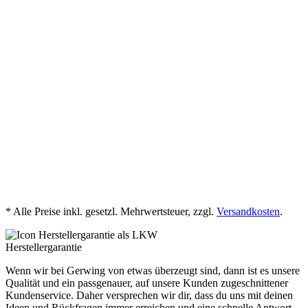
Concreto
jetzt herunterladen
PDB_Concreto_Verbundplatte_90x90
jetzt herunterladen
* Alle Preise inkl. gesetzl. Mehrwertsteuer, zzgl.
Versandkosten
.
Herstellergarantie
Wenn wir bei Gerwing von etwas überzeugt sind, dann ist es unsere
Qualität und ein passgenauer, auf unsere Kunden zugeschnittener
Kundenservice. Daher versprechen wir dir, dass du uns mit deinen
Ideen und Rückfragen immer erreichen und eine schnelle Antwort