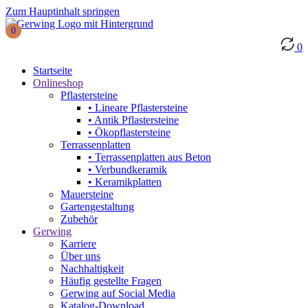
Zum Hauptinhalt springen
0
0
Startseite
Onlineshop
Pflastersteine
• Lineare Pflastersteine
• Antik Pflastersteine
• Ökopflastersteine
Terrassenplatten
• Terrassenplatten aus Beton
• Verbundkeramik
• Keramikplatten
Mauersteine
Gartengestaltung
Zubehör
Gerwing
Karriere
Über uns
Nachhaltigkeit
Häufig gestellte Fragen
Gerwing auf Social Media
Katalog-Download