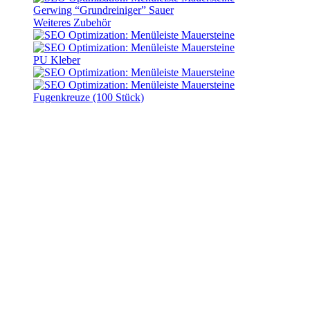
Gerwing “Grundreiniger” Sauer
Weiteres Zubehör
PU Kleber
Fugenkreuze (100 Stück)
Terrassenplatten “Natura
Placa” Nova
Lieferzeit:
10 - 14 Werktage
Terrassenplatten “Natura
Placa” Nova