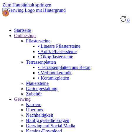
Zum Hauptinhalt springen
0
0
Startseite
Onlineshop
Pflastersteine
• Lineare Pflastersteine
• Antik Pflastersteine
• Ökopflastersteine
Terrassenplatten
• Terrassenplatten aus Beton
• Verbundkeramik
• Keramikplatten
Mauersteine
Gartengestaltung
Zubehör
Gerwing
Karriere
Über uns
Nachhaltigkeit
Häufig gestellte Fragen
Gerwing auf Social Media
Katalog-Download