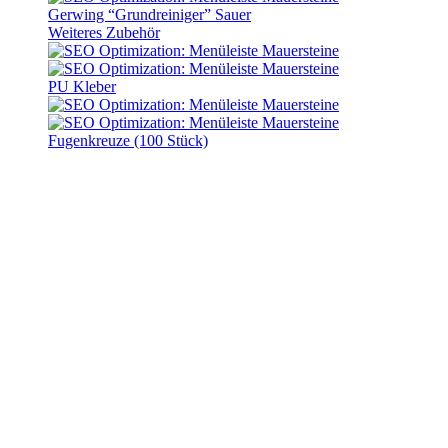
Gerwing “Grundreiniger” Sauer
Weiteres Zubehör
PU Kleber
Fugenkreuze (100 Stück)
Keramikplatten “Tre” –
Palermo
Lieferzeit:
10 - 14 Werktage
Keramikplatten “Tre” –