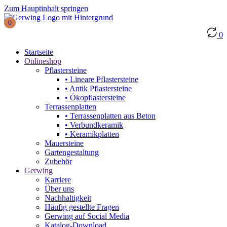
Zum Hauptinhalt springen
0
0
Startseite
Onlineshop
Pflastersteine
• Lineare Pflastersteine
• Antik Pflastersteine
• Ökopflastersteine
Terrassenplatten
• Terrassenplatten aus Beton
• Verbundkeramik
• Keramikplatten
Mauersteine
Gartengestaltung
Zubehör
Gerwing
Karriere
Über uns
Nachhaltigkeit
Häufig gestellte Fragen
Gerwing auf Social Media
Katalog-Download