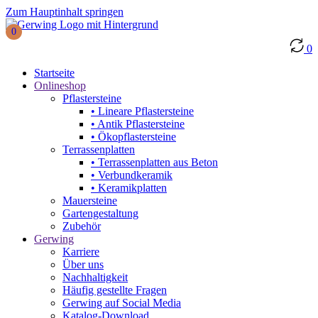
Zum Hauptinhalt springen
0
0
Startseite
Onlineshop
Pflastersteine
• Lineare Pflastersteine
• Antik Pflastersteine
• Ökopflastersteine
Terrassenplatten
• Terrassenplatten aus Beton
• Verbundkeramik
• Keramikplatten
Mauersteine
Gartengestaltung
Zubehör
Gerwing
Karriere
Über uns
Nachhaltigkeit
Häufig gestellte Fragen
Gerwing auf Social Media
Katalog-Download