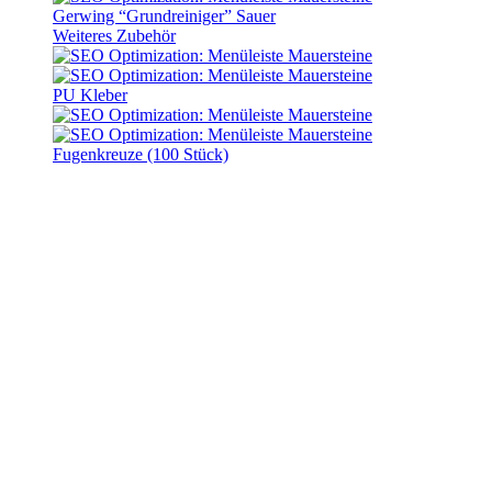
Gerwing “Grundreiniger” Sauer
Weiteres Zubehör
PU Kleber
Fugenkreuze (100 Stück)
Pflastersteine “Trendstone”
Grau
Lieferzeit:
10 - 14 Werktage
Pflastersteine “Trendstone”
Grau