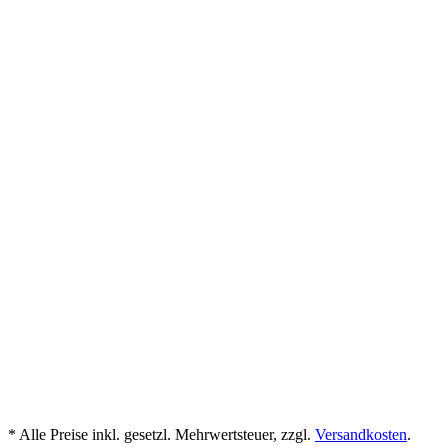
Fugensand+
Natur
28,95
€
/ Stück
mehr Details
Gerwing Katalog
jetzt herunterladen
Verlegehinweise Mauersteine
jetzt herunterladen
* Alle Preise inkl. gesetzl. Mehrwertsteuer, zzgl.
Versandkosten
.