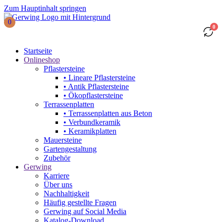
Zum Hauptinhalt springen
0
0
Startseite
Onlineshop
Pflastersteine
• Lineare Pflastersteine
• Antik Pflastersteine
• Ökopflastersteine
Terrassenplatten
• Terrassenplatten aus Beton
• Verbundkeramik
• Keramikplatten
Mauersteine
Gartengestaltung
Zubehör
Gerwing
Karriere
Über uns
Nachhaltigkeit
Häufig gestellte Fragen
Gerwing auf Social Media
Katalog-Download