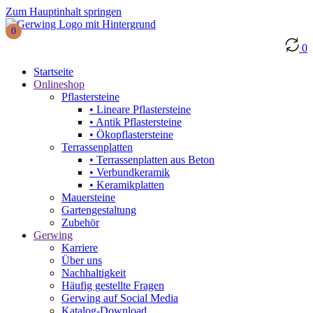
Zum Hauptinhalt springen
0
0
Startseite
Onlineshop
Pflastersteine
• Lineare Pflastersteine
• Antik Pflastersteine
• Ökopflastersteine
Terrassenplatten
• Terrassenplatten aus Beton
• Verbundkeramik
• Keramikplatten
Mauersteine
Gartengestaltung
Zubehör
Gerwing
Karriere
Über uns
Nachhaltigkeit
Häufig gestellte Fragen
Gerwing auf Social Media
Katalog-Download