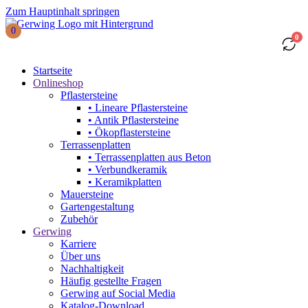
Zum Hauptinhalt springen
0
0
Startseite
Onlineshop
Pflastersteine
• Lineare Pflastersteine
• Antik Pflastersteine
• Ökopflastersteine
Terrassenplatten
• Terrassenplatten aus Beton
• Verbundkeramik
• Keramikplatten
Mauersteine
Gartengestaltung
Zubehör
Gerwing
Karriere
Über uns
Nachhaltigkeit
Häufig gestellte Fragen
Gerwing auf Social Media
Katalog-Download