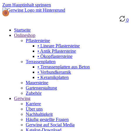
Zum Hauptinhalt springen
0
0
Startseite
Onlineshop
Pflastersteine
• Lineare Pflastersteine
• Antik Pflastersteine
• Ökopflastersteine
Terrassenplatten
• Terrassenplatten aus Beton
• Verbundkeramik
• Keramikplatten
Mauersteine
Gartengestaltung
Zubehör
Gerwing
Karriere
Über uns
Nachhaltigkeit
Häufig gestellte Fragen
Gerwing auf Social Media
Katalog-Download