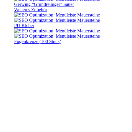
Gerwing “Grundreiniger” Sauer
Weiteres Zubehör
PU Kleber
Fugenkreuze (100 Stück)
zur Händlersuche
Unser Vertriebspartner
Heinrich Rießelmann GmbH
(Ndl. Damme)
Turmweg 7
49401
Damme
Deutschland