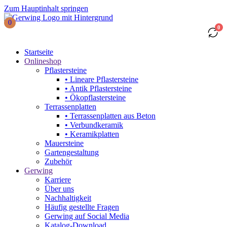
Zum Hauptinhalt springen
0
0
Startseite
Onlineshop
Pflastersteine
• Lineare Pflastersteine
• Antik Pflastersteine
• Ökopflastersteine
Terrassenplatten
• Terrassenplatten aus Beton
• Verbundkeramik
• Keramikplatten
Mauersteine
Gartengestaltung
Zubehör
Gerwing
Karriere
Über uns
Nachhaltigkeit
Häufig gestellte Fragen
Gerwing auf Social Media
Katalog-Download