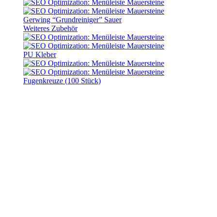
Gerwing “Grundreiniger” Sauer
Weiteres Zubehör
PU Kleber
Fugenkreuze (100 Stück)
zur Händlersuche
Unser Vertriebspartner
Bernhard Lintker –
Baustoffhandel GmbH
Heideweg 7