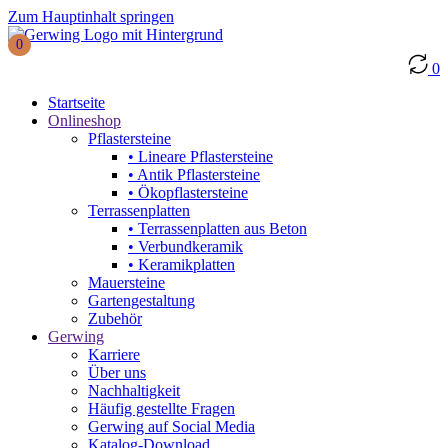
Zum Hauptinhalt springen
0
0
Startseite
Onlineshop
Pflastersteine
• Lineare Pflastersteine
• Antik Pflastersteine
• Ökopflastersteine
Terrassenplatten
• Terrassenplatten aus Beton
• Verbundkeramik
• Keramikplatten
Mauersteine
Gartengestaltung
Zubehör
Gerwing
Karriere
Über uns
Nachhaltigkeit
Häufig gestellte Fragen
Gerwing auf Social Media
Katalog-Download