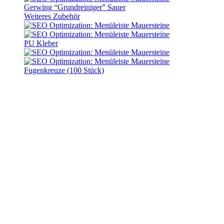
Gerwing “Grundreiniger” Sauer
Weiteres Zubehör
PU Kleber
Fugenkreuze (100 Stück)
Start
Produkt Einsatzbereich
Geh- und Radweg
Geh- und Radweg
Ökopflaster
Residenz