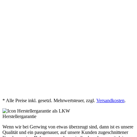
Tosca Antik
Piana
ab 42,95 € * / m²
mehr Details
1
2
3
4
5
* Alle Preise inkl. gesetzl. Mehrwertsteuer, zzgl.
Versandkosten
.
Herstellergarantie
Wenn wir bei Gerwing von etwas überzeugt sind, dann ist es unsere
Qualität und ein passgenauer, auf unsere Kunden zugeschnittener